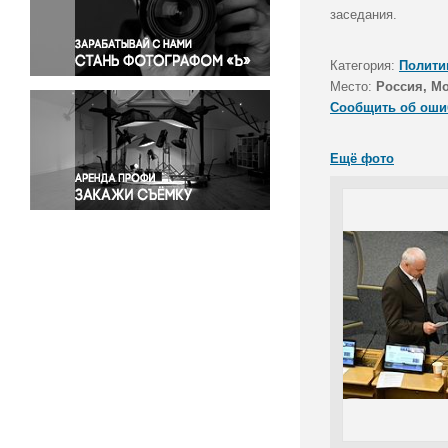
Правосудие
заседания.
Происшествия и конфликты
Религия
Категория:
Полити
Место:
Россия, М
Светская жизнь
Сообщить об оши
Спорт
Экология
Ещё фото
Экономика и бизнес