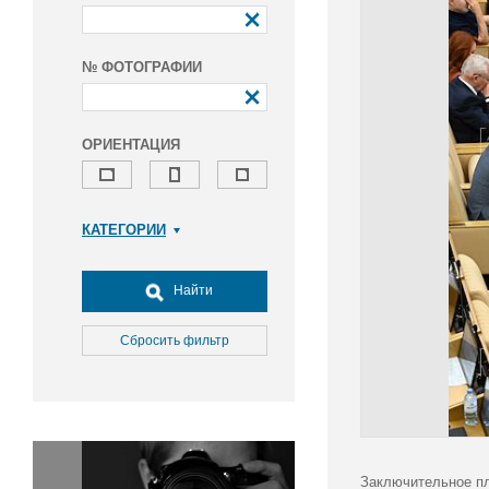
№ ФОТОГРАФИИ
ОРИЕНТАЦИЯ
КАТЕГОРИИ
Армия и ВПК
Досуг, туризм и отдых
Найти
Культура
Медицина
Сбросить фильтр
Наука
Образование
Общество
Окружающая среда
Политика
Заключительное пл