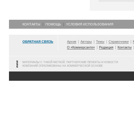
КОНТАКТЫ
ПОМОЩЬ
УСЛОВИЯ ИСПОЛЬЗОВАНИЯ
ОБРАТНАЯ СВЯЗЬ
Архив
Авторы
Темы
Справочники
О «Коммерсанте»
Редакция
Контакты
МАТЕРИАЛЫ С ТАКОЙ МЕТКОЙ, ПАРТНЕРСКИЕ ПРОЕКТЫ И НОВОСТИ
КОМПАНИЙ ОПУБЛИКОВАНЫ НА КОММЕРЧЕСКОЙ ОСНОВЕ