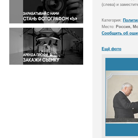
Правосудие
(слева) и замести
Происшествия и конфликты
Религия
Категория:
Полити
Место:
Россия, М
Светская жизнь
Сообщить об оши
Спорт
Экология
Ещё фото
Экономика и бизнес