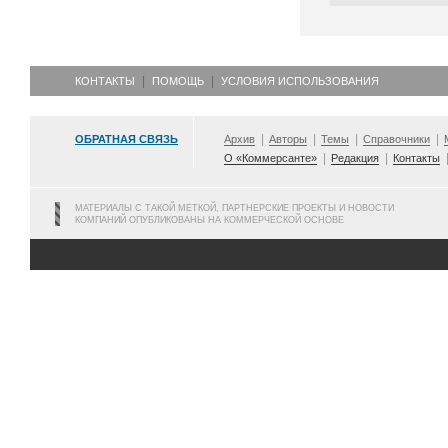
КОНТАКТЫ
ПОМОЩЬ
УСЛОВИЯ ИСПОЛЬЗОВАНИЯ
ОБРАТНАЯ СВЯЗЬ
Архив
Авторы
Темы
Справочники
О «Коммерсанте»
Редакция
Контакты
МАТЕРИАЛЫ С ТАКОЙ МЕТКОЙ, ПАРТНЕРСКИЕ ПРОЕКТЫ И НОВОСТИ
КОМПАНИЙ ОПУБЛИКОВАНЫ НА КОММЕРЧЕСКОЙ ОСНОВЕ