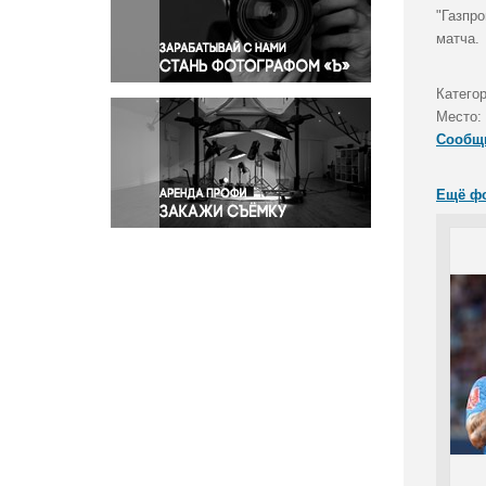
Правосудие
"Газпро
матча.
Происшествия и конфликты
Религия
Катего
Светская жизнь
Место:
Спорт
Сообщ
Экология
Экономика и бизнес
Ещё ф