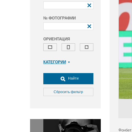
№ ФОТОГРАФИИ
ОРИЕНТАЦИЯ
КАТЕГОРИИ
Армия и ВПК
Досуг, туризм и отдых
Найти
Культура
Медицина
Сбросить фильтр
Наука
Образование
Общество
Окружающая среда
Политика
Фонбет 