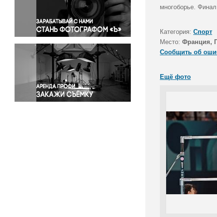
Правосудие
многоборье. Финал
Происшествия и конфликты
Религия
Категория:
Спорт
Место:
Франция, 
Светская жизнь
Сообщить об оши
Спорт
Экология
Ещё фото
Экономика и бизнес