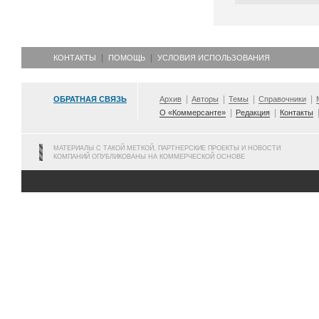
КОНТАКТЫ
ПОМОЩЬ
УСЛОВИЯ ИСПОЛЬЗОВАНИЯ
ОБРАТНАЯ СВЯЗЬ
Архив
Авторы
Темы
Справочники
О «Коммерсанте»
Редакция
Контакты
МАТЕРИАЛЫ С ТАКОЙ МЕТКОЙ, ПАРТНЕРСКИЕ ПРОЕКТЫ И НОВОСТИ
КОМПАНИЙ ОПУБЛИКОВАНЫ НА КОММЕРЧЕСКОЙ ОСНОВЕ