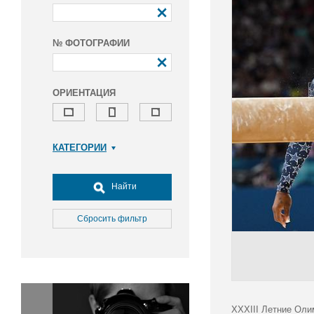
№ ФОТОГРАФИИ
ОРИЕНТАЦИЯ
КАТЕГОРИИ
Армия и ВПК
Досуг, туризм и отдых
Найти
Культура
Медицина
Сбросить фильтр
Наука
Образование
Общество
Окружающая среда
Политика
XXXIII Летние Оли