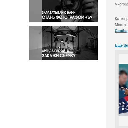
Правосудие
многоб
Происшествия и конфликты
Религия
Катего
Место:
Светская жизнь
Сообщ
Спорт
Экология
Ещё ф
Экономика и бизнес