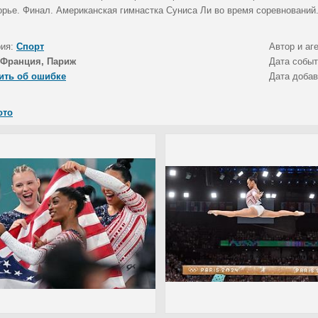
орье. Финал. Американская гимнастка Суниса Ли во время соревнований
рия:
Спорт
Автор и аг
Франция, Париж
Дата собы
ить об ошибке
Дата доба
ото