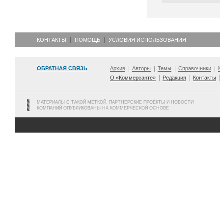
КОНТАКТЫ
ПОМОЩЬ
УСЛОВИЯ ИСПОЛЬЗОВАНИЯ
ОБРАТНАЯ СВЯЗЬ
Архив
Авторы
Темы
Справочники
О «Коммерсанте»
Редакция
Контакты
МАТЕРИАЛЫ С ТАКОЙ МЕТКОЙ, ПАРТНЕРСКИЕ ПРОЕКТЫ И НОВОСТИ
КОМПАНИЙ ОПУБЛИКОВАНЫ НА КОММЕРЧЕСКОЙ ОСНОВЕ