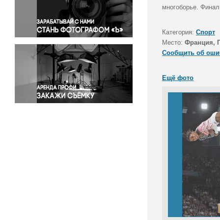
Правосудие
многоборье. Финал
Происшествия и конфликты
Религия
Категория:
Спорт
Место:
Франция, 
Светская жизнь
Сообщить об оши
Спорт
Экология
Ещё фото
Экономика и бизнес