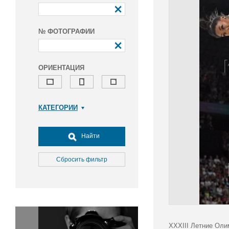
№ ФОТОГРАФИИ
ОРИЕНТАЦИЯ
КАТЕГОРИИ
Армия и ВПК
Досуг, туризм и отдых
Найти
Культура
Медицина
Сбросить фильтр
Наука
Образование
Общество
Окружающая среда
Политика
XXXIII Летние Оли