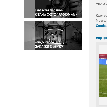
Правосудие
Арена".
Происшествия и конфликты
Религия
Катего
Место:
Светская жизнь
Сообщ
Спорт
Экология
Ещё ф
Экономика и бизнес