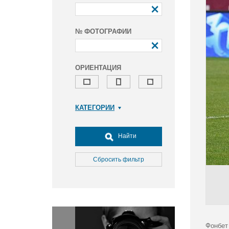
№ ФОТОГРАФИИ
ОРИЕНТАЦИЯ
КАТЕГОРИИ
Армия и ВПК
Досуг, туризм и отдых
Найти
Культура
Медицина
Сбросить фильтр
Наука
Образование
Общество
Окружающая среда
Политика
Фонбет 