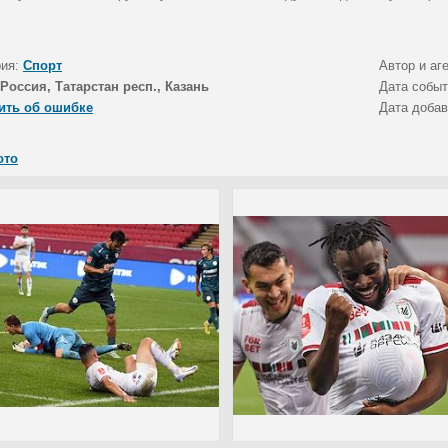
рия:
Спорт
Автор и аг
Россия, Татарстан респ., Казань
Дата собы
ить об ошибке
Дата доба
ото