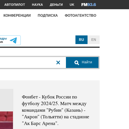
АВТОПИЛОТ
НАУКА
ДЕНЬГИ
UK
КОНФЕРЕНЦИИ
ПОДПИСКА
ФОТОАГЕНТСТВО
RU
EN
Найти
Фонбет - Кубок России по
футболу 2024/25. Матч между
командами "Рубин" (Казань) -
"Акрон" (Тольятти) на стадионе
"Ак Барс Арена".