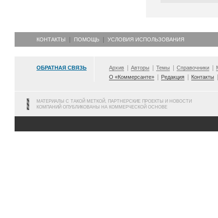
КОНТАКТЫ
ПОМОЩЬ
УСЛОВИЯ ИСПОЛЬЗОВАНИЯ
ОБРАТНАЯ СВЯЗЬ
Архив
Авторы
Темы
Справочники
О «Коммерсанте»
Редакция
Контакты
МАТЕРИАЛЫ С ТАКОЙ МЕТКОЙ, ПАРТНЕРСКИЕ ПРОЕКТЫ И НОВОСТИ
КОМПАНИЙ ОПУБЛИКОВАНЫ НА КОММЕРЧЕСКОЙ ОСНОВЕ