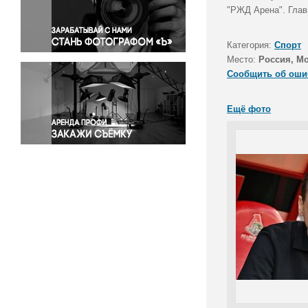
Правосудие
"РЖД Арена". Глав
Происшествия и конфликты
Религия
Категория:
Спорт
Место:
Россия, М
Светская жизнь
Сообщить об оши
Спорт
Экология
Ещё фото
Экономика и бизнес