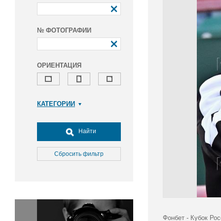
№ ФОТОГРАФИИ
ОРИЕНТАЦИЯ
КАТЕГОРИИ
Армия и ВПК
Досуг, туризм и отдых
Найти
Культура
Медицина
Сбросить фильтр
Наука
Образование
Общество
Окружающая среда
Политика
Фонбет - Кубок Рос