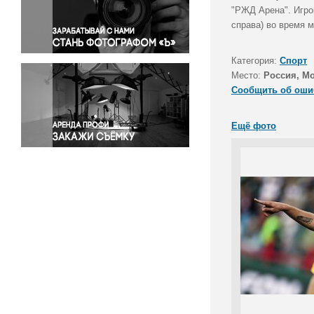
Правосудие
"РЖД Арена". Игро
справа) во время м
Происшествия и конфликты
Религия
Категория:
Спорт
Светская жизнь
Место:
Россия, М
Спорт
Сообщить об оши
Экология
Экономика и бизнес
Ещё фото