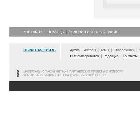
КОНТАКТЫ
ПОМОЩЬ
УСЛОВИЯ ИСПОЛЬЗОВАНИЯ
ОБРАТНАЯ СВЯЗЬ
Архив
Авторы
Темы
Справочники
О «Коммерсанте»
Редакция
Контакты
МАТЕРИАЛЫ С ТАКОЙ МЕТКОЙ, ПАРТНЕРСКИЕ ПРОЕКТЫ И НОВОСТИ
КОМПАНИЙ ОПУБЛИКОВАНЫ НА КОММЕРЧЕСКОЙ ОСНОВЕ