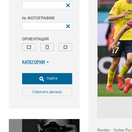
№ ФОТОГРАФИИ
ОРИЕНТАЦИЯ
КАТЕГОРИИ
Армия и ВПК
Досуг, туризм и отдых
Найти
Культура
Медицина
Сбросить фильтр
Наука
Образование
Общество
Окружающая среда
Политика
Фонбет - Кубок Рос