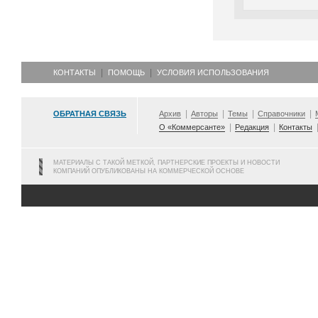
КОНТАКТЫ
ПОМОЩЬ
УСЛОВИЯ ИСПОЛЬЗОВАНИЯ
ОБРАТНАЯ СВЯЗЬ
Архив
Авторы
Темы
Справочники
О «Коммерсанте»
Редакция
Контакты
МАТЕРИАЛЫ С ТАКОЙ МЕТКОЙ, ПАРТНЕРСКИЕ ПРОЕКТЫ И НОВОСТИ
КОМПАНИЙ ОПУБЛИКОВАНЫ НА КОММЕРЧЕСКОЙ ОСНОВЕ