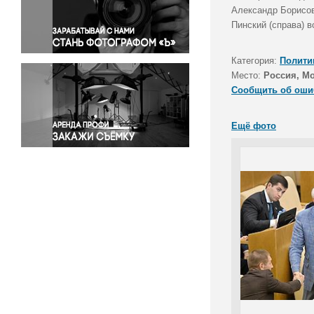
Правосудие
Александр Борисов
Пинский (справа) в
Происшествия и конфликты
Религия
Категория:
Полити
Светская жизнь
Место:
Россия, М
Спорт
Сообщить об оши
Экология
Экономика и бизнес
Ещё фото