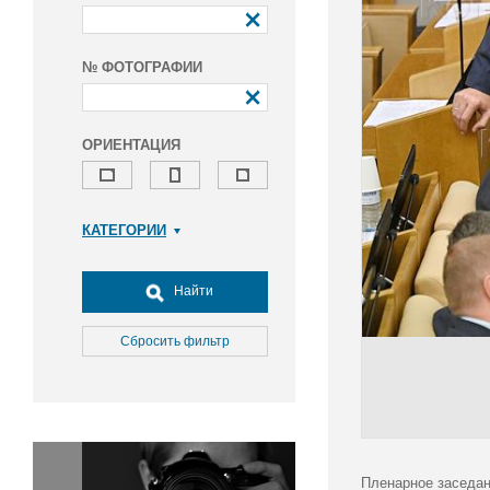
№ ФОТОГРАФИИ
ОРИЕНТАЦИЯ
КАТЕГОРИИ
Армия и ВПК
Досуг, туризм и отдых
Найти
Культура
Медицина
Сбросить фильтр
Наука
Образование
Общество
Окружающая среда
Политика
Пленарное заседан