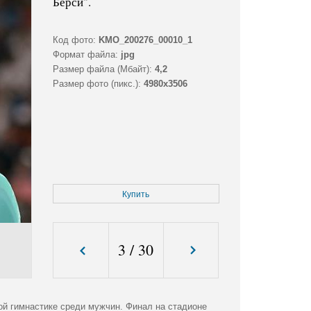
Берси".
Код фото:
KMO_200276_00010_1
Формат файла:
jpg
Размер файла (Мбайт):
4,2
Размер фото (пикс.):
4980x3506
Купить
3
/
30
ой гимнастике среди мужчин. Финал на стадионе