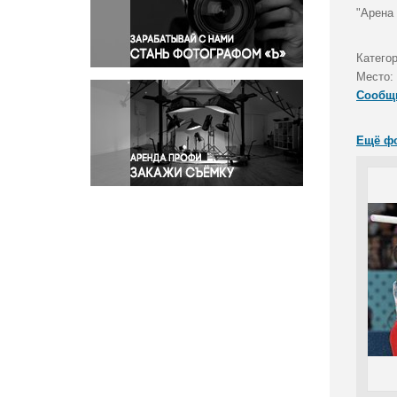
Правосудие
"Арена
Происшествия и конфликты
Религия
Катего
Место:
Светская жизнь
Сообщ
Спорт
Экология
Ещё ф
Экономика и бизнес