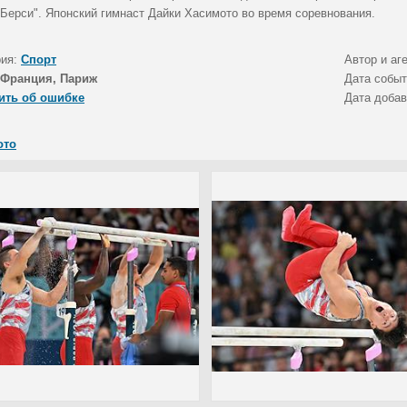
 Берси". Японский гимнаст Дайки Хасимото во время соревнования.
рия:
Спорт
Автор и аг
Франция, Париж
Дата собы
ить об ошибке
Дата доба
ото