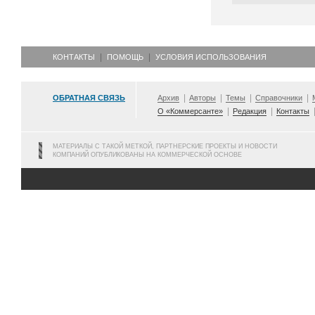
КОНТАКТЫ
ПОМОЩЬ
УСЛОВИЯ ИСПОЛЬЗОВАНИЯ
ОБРАТНАЯ СВЯЗЬ
Архив
Авторы
Темы
Справочники
О «Коммерсанте»
Редакция
Контакты
МАТЕРИАЛЫ С ТАКОЙ МЕТКОЙ, ПАРТНЕРСКИЕ ПРОЕКТЫ И НОВОСТИ
КОМПАНИЙ ОПУБЛИКОВАНЫ НА КОММЕРЧЕСКОЙ ОСНОВЕ