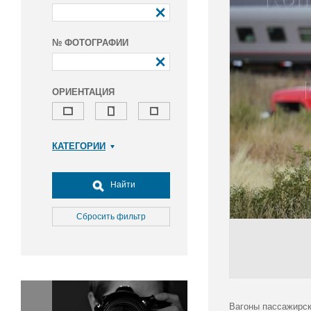
№ ФОТОГРАФИИ
ОРИЕНТАЦИЯ
КАТЕГОРИИ
Армия и ВПК
Досуг, туризм и отдых
Найти
Культура
Медицина
Сбросить фильтр
Наука
Образование
Общество
Окружающая среда
Политика
Вагоны пассажирск