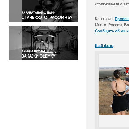
Правосудие
столкновения с ав
Происшествия и конфликты
Религия
Категория:
Происш
Место:
Россия, Во
Светская жизнь
Сообщить об оши
Спорт
Экология
Ещё фото
Экономика и бизнес