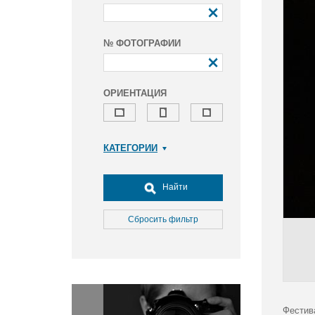
№ ФОТОГРАФИИ
ОРИЕНТАЦИЯ
КАТЕГОРИИ
Армия и ВПК
Досуг, туризм и отдых
Найти
Культура
Медицина
Сбросить фильтр
Наука
Образование
Общество
Окружающая среда
Политика
Фестив