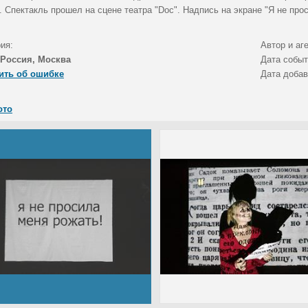
 Спектакль прошел на сцене театра "Doc". Надпись на экране "Я не прос
ия:
Автор и аг
Россия, Москва
Дата собы
ить об ошибке
Дата доба
ото