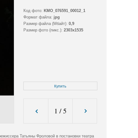
Код фото:
KMO_076591_00012_1
Формат файла:
jpg
Размер файла (Мбайт):
0,9
Размер фото (пикс.):
2303x1535
Купить
1
/
5
режиссера Татьяны Фроловой в постановки театра