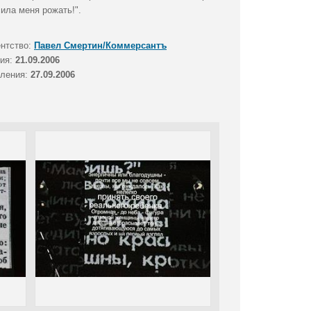
ила меня рожать!".
ентство:
Павел Смертин/Коммерсантъ
тия:
21.09.2006
вления:
27.09.2006