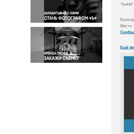
Правосудие
"КнАМ".
Происшествия и конфликты
Религия
Категор
Место:
Светская жизнь
Сообщ
Спорт
Экология
Ещё ф
Экономика и бизнес