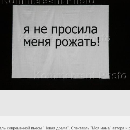
аль современной пьесы "Новая драма". Спектакль "Моя мама" автора и 