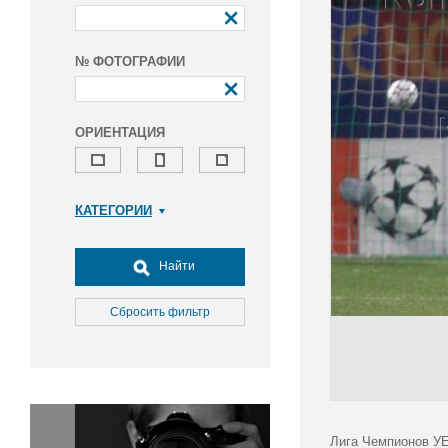
№ ФОТОГРАФИИ
ОРИЕНТАЦИЯ
КАТЕГОРИИ
Армия и ВПК
Досуг, туризм и отдых
Найти
Культура
Медицина
Сбросить фильтр
Наука
Образование
Общество
Окружающая среда
Политика
Лига Чемпионов УЕ