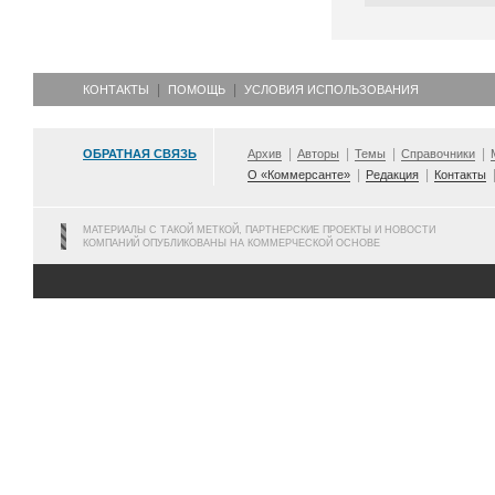
КОНТАКТЫ
ПОМОЩЬ
УСЛОВИЯ ИСПОЛЬЗОВАНИЯ
ОБРАТНАЯ СВЯЗЬ
Архив
Авторы
Темы
Справочники
О «Коммерсанте»
Редакция
Контакты
МАТЕРИАЛЫ С ТАКОЙ МЕТКОЙ, ПАРТНЕРСКИЕ ПРОЕКТЫ И НОВОСТИ
КОМПАНИЙ ОПУБЛИКОВАНЫ НА КОММЕРЧЕСКОЙ ОСНОВЕ