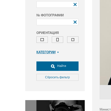
№ ФОТОГРАФИИ
ОРИЕНТАЦИЯ
КАТЕГОРИИ
Армия и ВПК
Досуг, туризм и отдых
Найти
Культура
Медицина
Сбросить фильтр
Наука
Образование
Общество
Окружающая среда
Политика
Минист