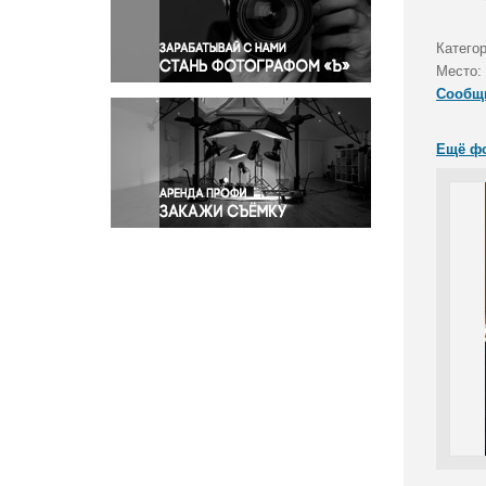
Правосудие
Происшествия и конфликты
Категор
Религия
Место:
Сообщ
Светская жизнь
Спорт
Ещё ф
Экология
Экономика и бизнес