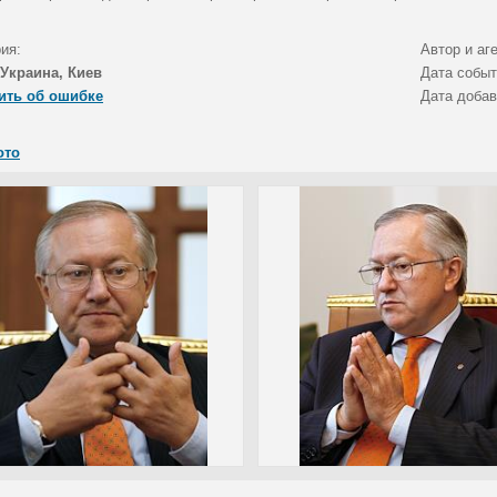
ия:
Автор и аг
Украина, Киев
Дата собы
ить об ошибке
Дата доба
ото