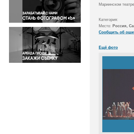
Правосудие
Мариинском театре
Происшествия и конфликты
Религия
Категория:
Место:
Россия, Са
Светская жизнь
Сообщить об оши
Спорт
Экология
Ещё фото
Экономика и бизнес