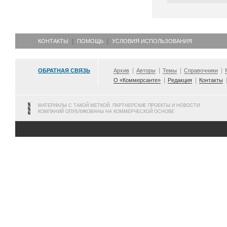
КОНТАКТЫ
ПОМОЩЬ
УСЛОВИЯ ИСПОЛЬЗОВАНИЯ
ОБРАТНАЯ СВЯЗЬ
Архив
Авторы
Темы
Справочники
О «Коммерсанте»
Редакция
Контакты
МАТЕРИАЛЫ С ТАКОЙ МЕТКОЙ, ПАРТНЕРСКИЕ ПРОЕКТЫ И НОВОСТИ
КОМПАНИЙ ОПУБЛИКОВАНЫ НА КОММЕРЧЕСКОЙ ОСНОВЕ