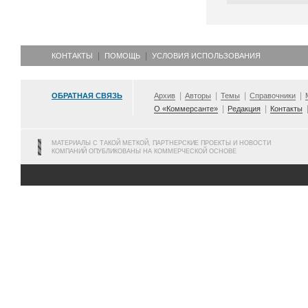
КОНТАКТЫ
ПОМОЩЬ
УСЛОВИЯ ИСПОЛЬЗОВАНИЯ
ОБРАТНАЯ СВЯЗЬ
Архив
Авторы
Темы
Справочники
О «Коммерсанте»
Редакция
Контакты
МАТЕРИАЛЫ С ТАКОЙ МЕТКОЙ, ПАРТНЕРСКИЕ ПРОЕКТЫ И НОВОСТИ
КОМПАНИЙ ОПУБЛИКОВАНЫ НА КОММЕРЧЕСКОЙ ОСНОВЕ