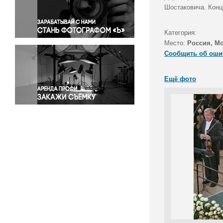
Правосудие
Шостаковича. Конц
Происшествия и конфликты
Религия
Категория:
Место:
Россия, М
Светская жизнь
Сообщить об оши
Спорт
Экология
Ещё фото
Экономика и бизнес