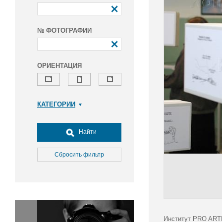
№ ФОТОГРАФИИ
ОРИЕНТАЦИЯ
КАТЕГОРИИ
Армия и ВПК
Досуг, туризм и отдых
Найти
Культура
Медицина
Сбросить фильтр
Наука
Образование
Общество
Окружающая среда
Политика
Институт PRO ARTE