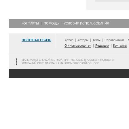
КОНТАКТЫ
ПОМОЩЬ
УСЛОВИЯ ИСПОЛЬЗОВАНИЯ
ОБРАТНАЯ СВЯЗЬ
Архив
Авторы
Темы
Справочники
О «Коммерсанте»
Редакция
Контакты
МАТЕРИАЛЫ С ТАКОЙ МЕТКОЙ, ПАРТНЕРСКИЕ ПРОЕКТЫ И НОВОСТИ
КОМПАНИЙ ОПУБЛИКОВАНЫ НА КОММЕРЧЕСКОЙ ОСНОВЕ