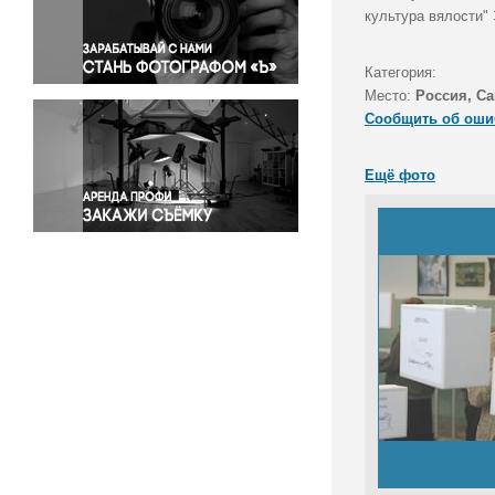
Правосудие
культура вялости"
Происшествия и конфликты
Религия
Категория:
Место:
Россия, Са
Светская жизнь
Сообщить об оши
Спорт
Экология
Ещё фото
Экономика и бизнес