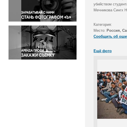
Правосудие
убийством студент
Мечникова Сингх Н
Происшествия и конфликты
Религия
Категория:
Светская жизнь
Место:
Россия, Са
Спорт
Сообщить об оши
Экология
Экономика и бизнес
Ещё фото