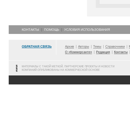
КОНТАКТЫ
ПОМОЩЬ
УСЛОВИЯ ИСПОЛЬЗОВАНИЯ
ОБРАТНАЯ СВЯЗЬ
Архив
Авторы
Темы
Справочники
О «Коммерсанте»
Редакция
Контакты
МАТЕРИАЛЫ С ТАКОЙ МЕТКОЙ, ПАРТНЕРСКИЕ ПРОЕКТЫ И НОВОСТИ
КОМПАНИЙ ОПУБЛИКОВАНЫ НА КОММЕРЧЕСКОЙ ОСНОВЕ