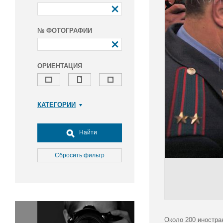
№ ФОТОГРАФИИ
ОРИЕНТАЦИЯ
КАТЕГОРИИ
Армия и ВПК
Досуг, туризм и отдых
Найти
Культура
Медицина
Сбросить фильтр
Наука
Образование
Общество
Окружающая среда
Политика
Около 200 иностра