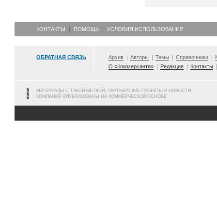
КОНТАКТЫ
ПОМОЩЬ
УСЛОВИЯ ИСПОЛЬЗОВАНИЯ
ОБРАТНАЯ СВЯЗЬ
Архив
Авторы
Темы
Справочники
О «Коммерсанте»
Редакция
Контакты
МАТЕРИАЛЫ С ТАКОЙ МЕТКОЙ, ПАРТНЕРСКИЕ ПРОЕКТЫ И НОВОСТИ
КОМПАНИЙ ОПУБЛИКОВАНЫ НА КОММЕРЧЕСКОЙ ОСНОВЕ