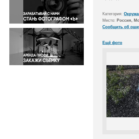
Правосудие
Происшествия и конфликты
Категория:
Окружа
Религия
Место:
Россия, М
Сообщить об оши
Светская жизнь
Спорт
Ещё фото
Экология
Экономика и бизнес