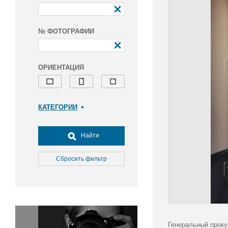
№ ФОТОГРАФИИ
ОРИЕНТАЦИЯ
КАТЕГОРИИ
Армия и ВПК
Досуг, туризм и отдых
Найти
Культура
Медицина
Сбросить фильтр
Наука
Образование
Общество
Окружающая среда
Политика
Генеральный проку