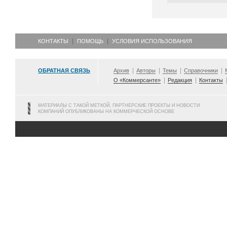
КОНТАКТЫ
ПОМОЩЬ
УСЛОВИЯ ИСПОЛЬЗОВАНИЯ
ОБРАТНАЯ СВЯЗЬ
Архив
Авторы
Темы
Справочники
О «Коммерсанте»
Редакция
Контакты
МАТЕРИАЛЫ С ТАКОЙ МЕТКОЙ, ПАРТНЕРСКИЕ ПРОЕКТЫ И НОВОСТИ
КОМПАНИЙ ОПУБЛИКОВАНЫ НА КОММЕРЧЕСКОЙ ОСНОВЕ