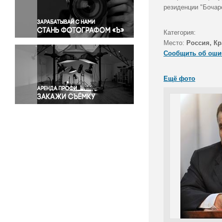
Правосудие
резиденции "Бочар
Происшествия и конфликты
Религия
Категория:
Место:
Россия, Кр
Светская жизнь
Сообщить об оши
Спорт
Экология
Ещё фото
Экономика и бизнес