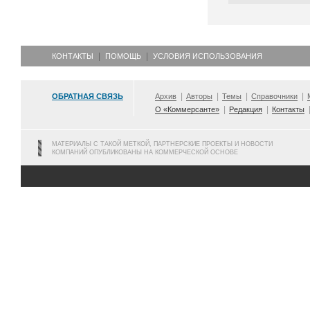
КОНТАКТЫ
ПОМОЩЬ
УСЛОВИЯ ИСПОЛЬЗОВАНИЯ
ОБРАТНАЯ СВЯЗЬ
Архив
Авторы
Темы
Справочники
О «Коммерсанте»
Редакция
Контакты
МАТЕРИАЛЫ С ТАКОЙ МЕТКОЙ, ПАРТНЕРСКИЕ ПРОЕКТЫ И НОВОСТИ
КОМПАНИЙ ОПУБЛИКОВАНЫ НА КОММЕРЧЕСКОЙ ОСНОВЕ