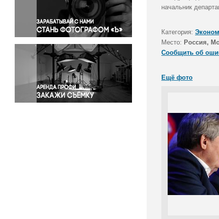
Правосудие
начальник департа
Происшествия и конфликты
Религия
Категория:
Эконом
Место:
Россия, М
Светская жизнь
Сообщить об оши
Спорт
Экология
Ещё фото
Экономика и бизнес