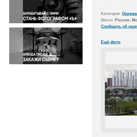
Правосудие
Происшествия и конфликты
Категория:
Окружа
Религия
Место:
Россия, М
Сообщить об оши
Светская жизнь
Спорт
Ещё фото
Экология
Экономика и бизнес