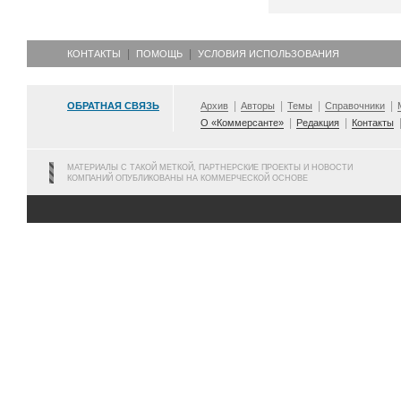
КОНТАКТЫ
ПОМОЩЬ
УСЛОВИЯ ИСПОЛЬЗОВАНИЯ
ОБРАТНАЯ СВЯЗЬ
Архив
Авторы
Темы
Справочники
О «Коммерсанте»
Редакция
Контакты
МАТЕРИАЛЫ С ТАКОЙ МЕТКОЙ, ПАРТНЕРСКИЕ ПРОЕКТЫ И НОВОСТИ
КОМПАНИЙ ОПУБЛИКОВАНЫ НА КОММЕРЧЕСКОЙ ОСНОВЕ