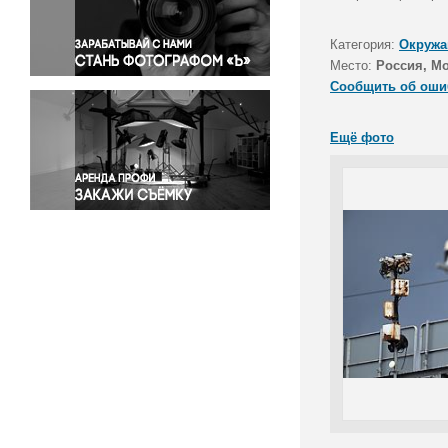
Правосудие
Происшествия и конфликты
Категория:
Окружа
Религия
Место:
Россия, М
Сообщить об оши
Светская жизнь
Спорт
Ещё фото
Экология
Экономика и бизнес