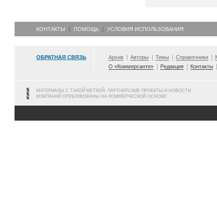
КОНТАКТЫ
ПОМОЩЬ
УСЛОВИЯ ИСПОЛЬЗОВАНИЯ
ОБРАТНАЯ СВЯЗЬ
Архив
Авторы
Темы
Справочники
О «Коммерсанте»
Редакция
Контакты
МАТЕРИАЛЫ С ТАКОЙ МЕТКОЙ, ПАРТНЕРСКИЕ ПРОЕКТЫ И НОВОСТИ
КОМПАНИЙ ОПУБЛИКОВАНЫ НА КОММЕРЧЕСКОЙ ОСНОВЕ