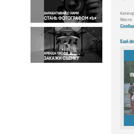
Правосудие
Происшествия и конфликты
Категор
Религия
Место:
Сообщ
Светская жизнь
Спорт
Ещё ф
Экология
Экономика и бизнес