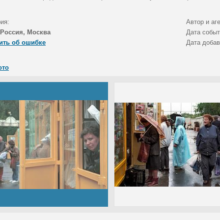
ия:
Автор и аг
Россия, Москва
Дата собы
ить об ошибке
Дата доба
ото