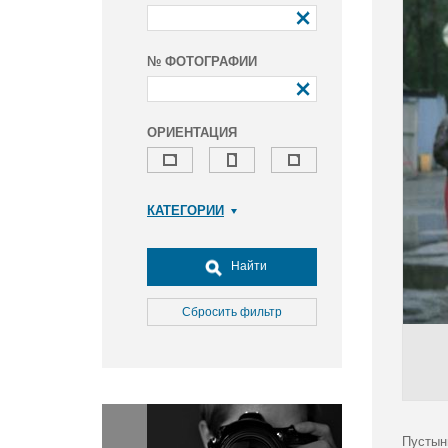
№ ФОТОГРАФИИ
ОРИЕНТАЦИЯ
КАТЕГОРИИ
Армия и ВПК
Досуг, туризм и отдых
Найти
Культура
Медицина
Сбросить фильтр
Наука
Образование
Общество
Окружающая среда
Политика
Пустын