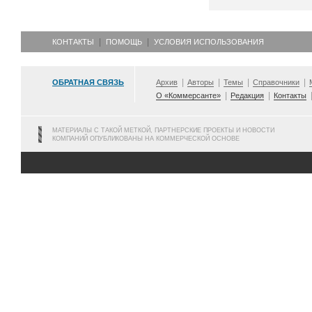
КОНТАКТЫ
ПОМОЩЬ
УСЛОВИЯ ИСПОЛЬЗОВАНИЯ
ОБРАТНАЯ СВЯЗЬ
Архив
Авторы
Темы
Справочники
О «Коммерсанте»
Редакция
Контакты
МАТЕРИАЛЫ С ТАКОЙ МЕТКОЙ, ПАРТНЕРСКИЕ ПРОЕКТЫ И НОВОСТИ
КОМПАНИЙ ОПУБЛИКОВАНЫ НА КОММЕРЧЕСКОЙ ОСНОВЕ