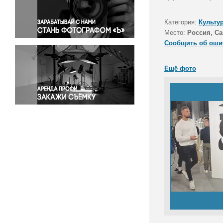
Правосудие
Происшествия и конфликты
Категория:
Культу
Религия
Место:
Россия, Са
Сообщить об оши
Светская жизнь
Спорт
Ещё фото
Экология
Экономика и бизнес