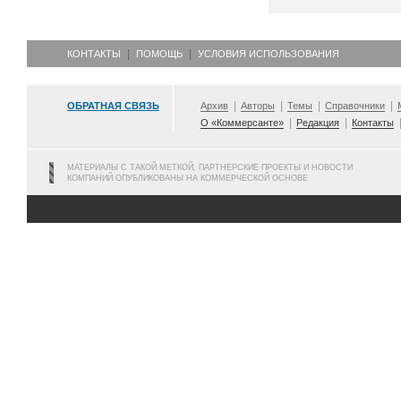
КОНТАКТЫ
ПОМОЩЬ
УСЛОВИЯ ИСПОЛЬЗОВАНИЯ
ОБРАТНАЯ СВЯЗЬ
Архив
Авторы
Темы
Справочники
О «Коммерсанте»
Редакция
Контакты
МАТЕРИАЛЫ С ТАКОЙ МЕТКОЙ, ПАРТНЕРСКИЕ ПРОЕКТЫ И НОВОСТИ
КОМПАНИЙ ОПУБЛИКОВАНЫ НА КОММЕРЧЕСКОЙ ОСНОВЕ