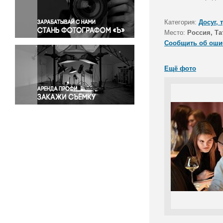
Правосудие
Происшествия и конфликты
Категория:
Досуг, 
Религия
Место:
Россия, Та
Сообщить об оши
Светская жизнь
Спорт
Ещё фото
Экология
Экономика и бизнес