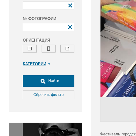
№ ФОТОГРАФИИ
ОРИЕНТАЦИЯ
КАТЕГОРИИ
Армия и ВПК
Досуг, туризм и отдых
Найти
Культура
Медицина
Сбросить фильтр
Наука
Образование
Общество
Окружающая среда
Политика
Фестиваль городск