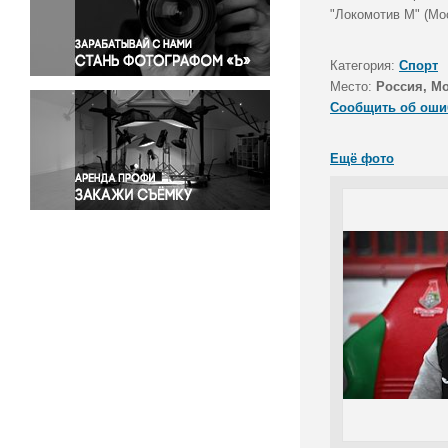
Правосудие
"Локомотив М" (Мос
Происшествия и конфликты
Религия
Категория:
Спорт
Место:
Россия, М
Светская жизнь
Сообщить об оши
Спорт
Экология
Ещё фото
Экономика и бизнес