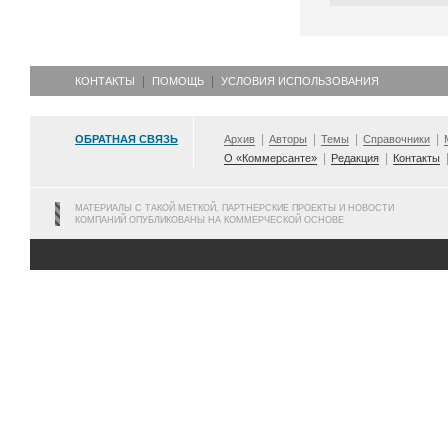
КОНТАКТЫ
ПОМОЩЬ
УСЛОВИЯ ИСПОЛЬЗОВАНИЯ
ОБРАТНАЯ СВЯЗЬ
Архив
Авторы
Темы
Справочники
О «Коммерсанте»
Редакция
Контакты
МАТЕРИАЛЫ С ТАКОЙ МЕТКОЙ, ПАРТНЕРСКИЕ ПРОЕКТЫ И НОВОСТИ
КОМПАНИЙ ОПУБЛИКОВАНЫ НА КОММЕРЧЕСКОЙ ОСНОВЕ