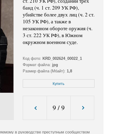
ст. 210 УК РФ), создании трех
банд (ч. 1 ст. 209 УК РФ),
убийстве более двух лиц (ч. 2 ст.
105 УК РФ), а также в
незаконном обороте оружия (ч.
3 ст. 222 УК РФ), в Южном
окружном военном суде.
Код фото:
KRD_002624_00022_1
Формат файла:
jpg
Размер файла (Мбайт):
1,8
Размер фото (пикс.):
3408x2272
Купить
9
/
9
иняемому в руководстве преступным сообществом