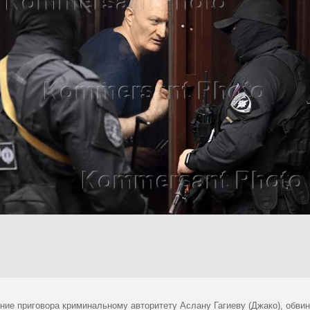
ние приговора криминальному авторитету Аслану Гагиеву (Джако), обв