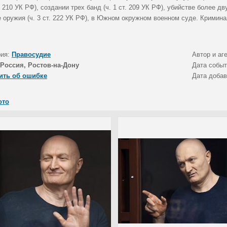
т. 210 УК РФ), создании трех банд (ч. 1 ст. 209 УК РФ), убийстве более дв
е оружия (ч. 3 ст. 222 УК РФ), в Южном окружном военном суде. Кримин
рия:
Правосудие
Автор и аг
Россия, Ростов-на-Дону
Дата собы
ить об ошибке
Дата доба
ото