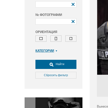
№ ФОТОГРАФИИ
ОРИЕНТАЦИЯ
КАТЕГОРИИ
Армия и ВПК
Досуг, туризм и отдых
Найти
Культура
Медицина
Сбросить фильтр
Наука
Образование
Общество
Окружающая среда
Политика
Вынесе