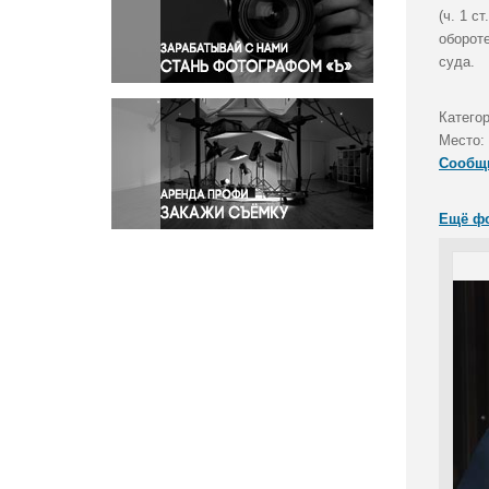
Правосудие
(ч. 1 с
оборот
Происшествия и конфликты
суда.
Религия
Светская жизнь
Катего
Спорт
Место:
Экология
Сообщ
Экономика и бизнес
Ещё ф