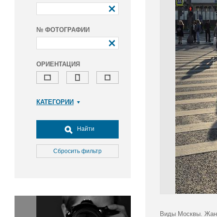
№ ФОТОГРАФИИ
ОРИЕНТАЦИЯ
КАТЕГОРИИ
Армия и ВПК
Досуг, туризм и отдых
Найти
Культура
Медицина
Сбросить фильтр
Наука
Образование
Общество
Окружающая среда
Политика
Виды Москвы. Жан