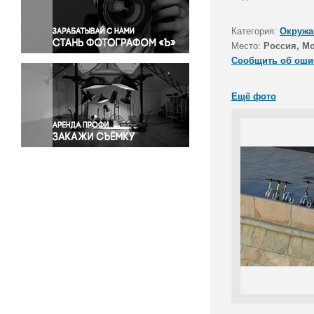
Правосудие
Происшествия и конфликты
Категория:
Окружа
Религия
Место:
Россия, М
Сообщить об оши
Светская жизнь
Спорт
Ещё фото
Экология
Экономика и бизнес