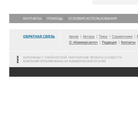
КОНТАКТЫ
ПОМОЩЬ
УСЛОВИЯ ИСПОЛЬЗОВАНИЯ
ОБРАТНАЯ СВЯЗЬ
Архив
Авторы
Темы
Справочники
О «Коммерсанте»
Редакция
Контакты
МАТЕРИАЛЫ С ТАКОЙ МЕТКОЙ, ПАРТНЕРСКИЕ ПРОЕКТЫ И НОВОСТИ
КОМПАНИЙ ОПУБЛИКОВАНЫ НА КОММЕРЧЕСКОЙ ОСНОВЕ