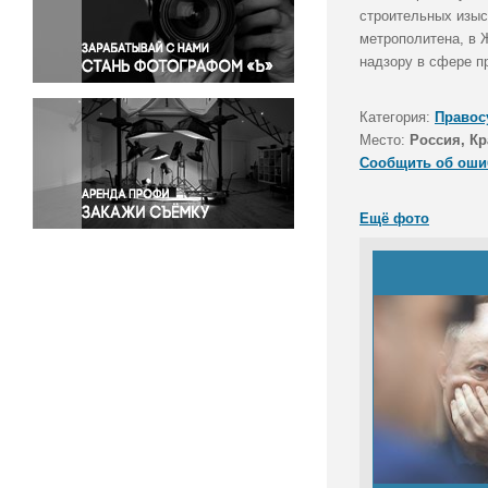
Правосудие
строительных изыс
метрополитена, в 
Происшествия и конфликты
надзору в сфере п
Религия
Светская жизнь
Категория:
Правос
Спорт
Место:
Россия, Кр
Экология
Сообщить об оши
Экономика и бизнес
Ещё фото