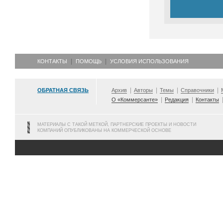
КОНТАКТЫ
ПОМОЩЬ
УСЛОВИЯ ИСПОЛЬЗОВАНИЯ
ОБРАТНАЯ СВЯЗЬ
Архив
Авторы
Темы
Справочники
О «Коммерсанте»
Редакция
Контакты
МАТЕРИАЛЫ С ТАКОЙ МЕТКОЙ, ПАРТНЕРСКИЕ ПРОЕКТЫ И НОВОСТИ
КОМПАНИЙ ОПУБЛИКОВАНЫ НА КОММЕРЧЕСКОЙ ОСНОВЕ