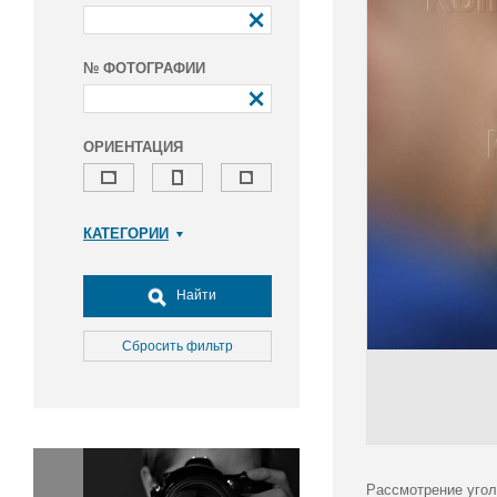
№ ФОТОГРАФИИ
ОРИЕНТАЦИЯ
КАТЕГОРИИ
Армия и ВПК
Досуг, туризм и отдых
Найти
Культура
Медицина
Сбросить фильтр
Наука
Образование
Общество
Окружающая среда
Политика
Рассмотрение угол