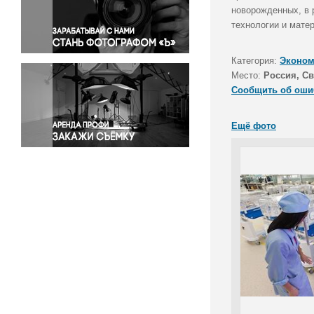
Правосудие
новорожденных, в 
технологии и мате
Происшествия и конфликты
Религия
Категория:
Эконом
Светская жизнь
Место:
Россия, Св
Спорт
Сообщить об оши
Экология
Экономика и бизнес
Ещё фото