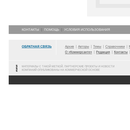
КОНТАКТЫ
ПОМОЩЬ
УСЛОВИЯ ИСПОЛЬЗОВАНИЯ
ОБРАТНАЯ СВЯЗЬ
Архив
Авторы
Темы
Справочники
О «Коммерсанте»
Редакция
Контакты
МАТЕРИАЛЫ С ТАКОЙ МЕТКОЙ, ПАРТНЕРСКИЕ ПРОЕКТЫ И НОВОСТИ
КОМПАНИЙ ОПУБЛИКОВАНЫ НА КОММЕРЧЕСКОЙ ОСНОВЕ