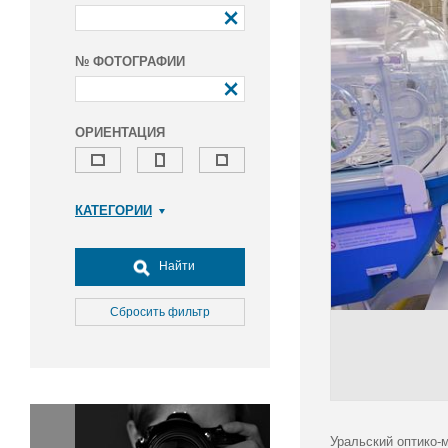
№ ФОТОГРАФИИ
ОРИЕНТАЦИЯ
КАТЕГОРИИ
Армия и ВПК
Досуг, туризм и отдых
Найти
Культура
Медицина
Сбросить фильтр
Наука
Образование
Общество
Окружающая среда
Политика
Уральский оптико-