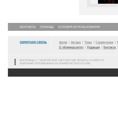
КОНТАКТЫ
ПОМОЩЬ
УСЛОВИЯ ИСПОЛЬЗОВАНИЯ
ОБРАТНАЯ СВЯЗЬ
Архив
Авторы
Темы
Справочники
О «Коммерсанте»
Редакция
Контакты
МАТЕРИАЛЫ С ТАКОЙ МЕТКОЙ, ПАРТНЕРСКИЕ ПРОЕКТЫ И НОВОСТИ
КОМПАНИЙ ОПУБЛИКОВАНЫ НА КОММЕРЧЕСКОЙ ОСНОВЕ