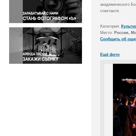
Правосудие
академического Бо
спектакля.
Происшествия и конфликты
Религия
Категория:
Культу
Светская жизнь
Место:
Россия, М
Спорт
Сообщить об оши
Экология
Экономика и бизнес
Ещё фото