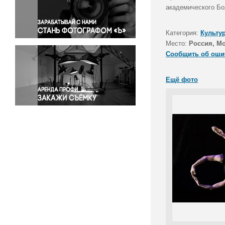
Правосудие
академического Бо
Происшествия и конфликты
Религия
Категория:
Культу
Место:
Россия, М
Светская жизнь
Сообщить об оши
Спорт
Экология
Ещё фото
Экономика и бизнес