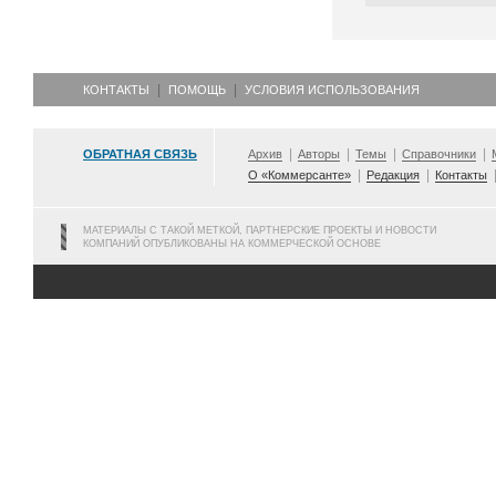
КОНТАКТЫ
ПОМОЩЬ
УСЛОВИЯ ИСПОЛЬЗОВАНИЯ
ОБРАТНАЯ СВЯЗЬ
Архив
Авторы
Темы
Справочники
О «Коммерсанте»
Редакция
Контакты
МАТЕРИАЛЫ С ТАКОЙ МЕТКОЙ, ПАРТНЕРСКИЕ ПРОЕКТЫ И НОВОСТИ
КОМПАНИЙ ОПУБЛИКОВАНЫ НА КОММЕРЧЕСКОЙ ОСНОВЕ