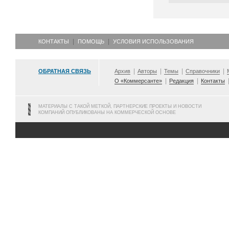
КОНТАКТЫ
ПОМОЩЬ
УСЛОВИЯ ИСПОЛЬЗОВАНИЯ
ОБРАТНАЯ СВЯЗЬ
Архив
Авторы
Темы
Справочники
О «Коммерсанте»
Редакция
Контакты
МАТЕРИАЛЫ С ТАКОЙ МЕТКОЙ, ПАРТНЕРСКИЕ ПРОЕКТЫ И НОВОСТИ
КОМПАНИЙ ОПУБЛИКОВАНЫ НА КОММЕРЧЕСКОЙ ОСНОВЕ