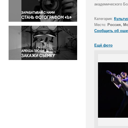
Правосудие
академического Бо
Происшествия и конфликты
Религия
Категория:
Культу
Место:
Россия, М
Светская жизнь
Сообщить об оши
Спорт
Экология
Ещё фото
Экономика и бизнес