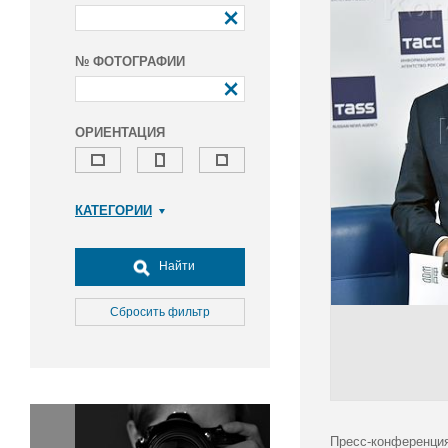
№ ФОТОГРАФИИ
ОРИЕНТАЦИЯ
КАТЕГОРИИ
Армия и ВПК
Досуг, туризм и отдых
Найти
Культура
Медицина
Сбросить фильтр
Наука
Образование
Общество
Окружающая среда
Политика
Пресс-конференция