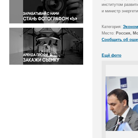
Правосудие
институтом развит
и министр энергет
Происшествия и конфликты
Религия
Категория:
Эконом
Светская жизнь
Место:
Россия, М
Спорт
Сообщить об оши
Экология
Экономика и бизнес
Ещё фото