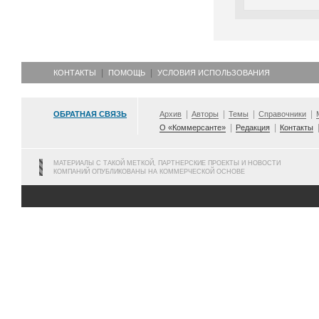
КОНТАКТЫ
ПОМОЩЬ
УСЛОВИЯ ИСПОЛЬЗОВАНИЯ
ОБРАТНАЯ СВЯЗЬ
Архив
Авторы
Темы
Справочники
О «Коммерсанте»
Редакция
Контакты
МАТЕРИАЛЫ С ТАКОЙ МЕТКОЙ, ПАРТНЕРСКИЕ ПРОЕКТЫ И НОВОСТИ
КОМПАНИЙ ОПУБЛИКОВАНЫ НА КОММЕРЧЕСКОЙ ОСНОВЕ