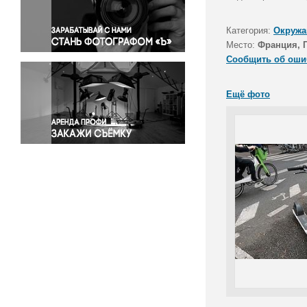
Правосудие
Происшествия и конфликты
Категория:
Окружа
Религия
Место:
Франция, 
Сообщить об оши
Светская жизнь
Спорт
Ещё фото
Экология
Экономика и бизнес