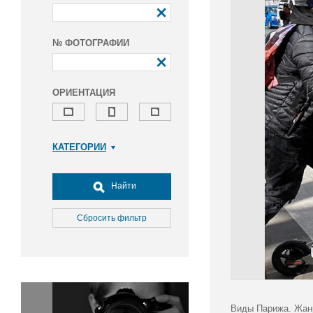
№ ФОТОГРАФИИ
ОРИЕНТАЦИЯ
КАТЕГОРИИ
Армия и ВПК
Досуг, туризм и отдых
Найти
Культура
Медицина
Сбросить фильтр
Наука
Образование
Общество
Окружающая среда
Политика
Виды Парижа. Жанр