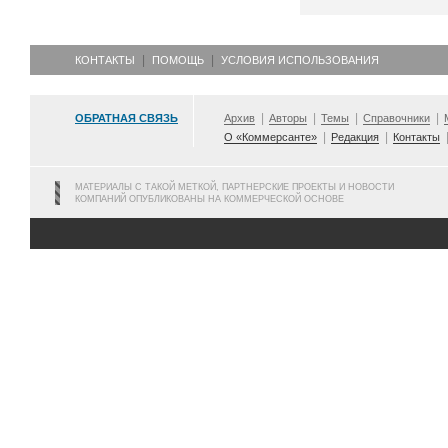
КОНТАКТЫ
ПОМОЩЬ
УСЛОВИЯ ИСПОЛЬЗОВАНИЯ
ОБРАТНАЯ СВЯЗЬ
Архив
Авторы
Темы
Справочники
О «Коммерсанте»
Редакция
Контакты
МАТЕРИАЛЫ С ТАКОЙ МЕТКОЙ, ПАРТНЕРСКИЕ ПРОЕКТЫ И НОВОСТИ
КОМПАНИЙ ОПУБЛИКОВАНЫ НА КОММЕРЧЕСКОЙ ОСНОВЕ