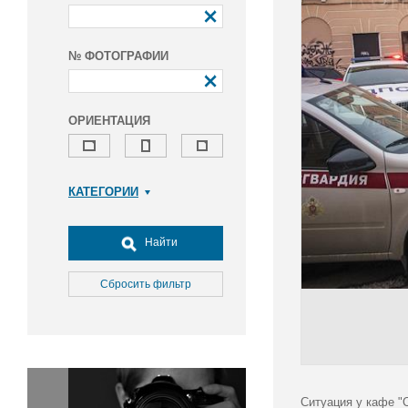
№ ФОТОГРАФИИ
ОРИЕНТАЦИЯ
КАТЕГОРИИ
Армия и ВПК
Досуг, туризм и отдых
Найти
Культура
Медицина
Сбросить фильтр
Наука
Образование
Общество
Окружающая среда
Политика
Ситуация у кафе "