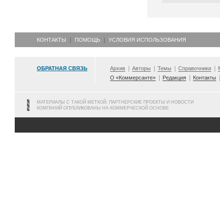
КОНТАКТЫ
ПОМОЩЬ
УСЛОВИЯ ИСПОЛЬЗОВАНИЯ
ОБРАТНАЯ СВЯЗЬ
Архив
Авторы
Темы
Справочники
О «Коммерсанте»
Редакция
Контакты
МАТЕРИАЛЫ С ТАКОЙ МЕТКОЙ, ПАРТНЕРСКИЕ ПРОЕКТЫ И НОВОСТИ
КОМПАНИЙ ОПУБЛИКОВАНЫ НА КОММЕРЧЕСКОЙ ОСНОВЕ