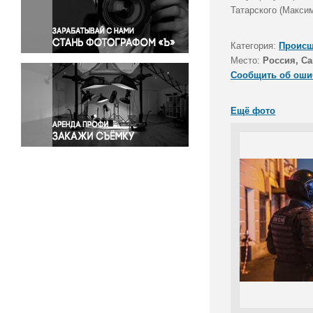
Правосудие
Татарского (Макси
Происшествия и конфликты
Религия
Категория:
Происш
Место:
Россия, Са
Светская жизнь
Сообщить об оши
Спорт
Экология
Ещё фото
Экономика и бизнес