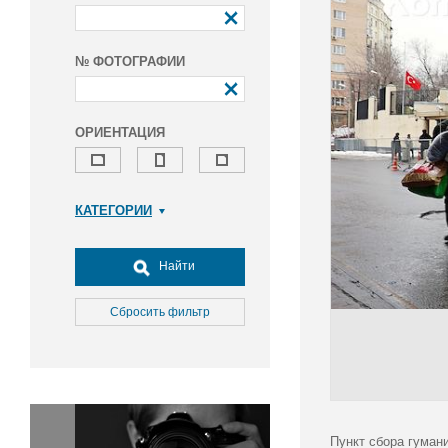
№ ФОТОГРАФИИ
ОРИЕНТАЦИЯ
КАТЕГОРИИ
Армия и ВПК
Досуг, туризм и отдых
Найти
Культура
Медицина
Сбросить фильтр
Наука
Образование
Общество
Окружающая среда
Политика
Пункт сбора гуман