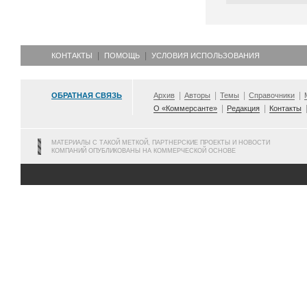
КОНТАКТЫ
ПОМОЩЬ
УСЛОВИЯ ИСПОЛЬЗОВАНИЯ
ОБРАТНАЯ СВЯЗЬ
Архив
Авторы
Темы
Справочники
О «Коммерсанте»
Редакция
Контакты
МАТЕРИАЛЫ С ТАКОЙ МЕТКОЙ, ПАРТНЕРСКИЕ ПРОЕКТЫ И НОВОСТИ
КОМПАНИЙ ОПУБЛИКОВАНЫ НА КОММЕРЧЕСКОЙ ОСНОВЕ