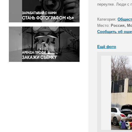
Правосудие
переулке. Люди с 
Происшествия и конфликты
Религия
Категория:
Общест
Место:
Россия, М
Светская жизнь
Сообщить об оши
Спорт
Экология
Ещё фото
Экономика и бизнес