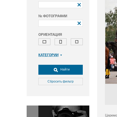
№ ФОТОГРАФИИ
ОРИЕНТАЦИЯ
КАТЕГОРИИ
Армия и ВПК
Досуг, туризм и отдых
Найти
Культура
Медицина
Сбросить фильтр
Наука
Образование
Общество
Окружающая среда
Политика
Церемо