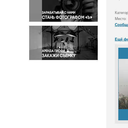
Правосудие
Происшествия и конфликты
Катего
Религия
Место:
Сообщ
Светская жизнь
Спорт
Ещё ф
Экология
Экономика и бизнес