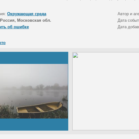
рия:
Окружающая среда
Автор и аг
Россия, Московская обл.
Дата собы
ить об ошибке
Дата доба
ото