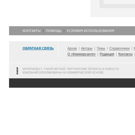
КОНТАКТЫ
ПОМОЩЬ
УСЛОВИЯ ИСПОЛЬЗОВАНИЯ
ОБРАТНАЯ СВЯЗЬ
Архив
Авторы
Темы
Справочники
О «Коммерсанте»
Редакция
Контакты
МАТЕРИАЛЫ С ТАКОЙ МЕТКОЙ, ПАРТНЕРСКИЕ ПРОЕКТЫ И НОВОСТИ
КОМПАНИЙ ОПУБЛИКОВАНЫ НА КОММЕРЧЕСКОЙ ОСНОВЕ