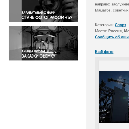
Правосудие
направо: заслужен
Маматов, советник
Происшествия и конфликты
Религия
Категория:
Спорт
Светская жизнь
Место:
Россия, М
Спорт
Сообщить об оши
Экология
Экономика и бизнес
Ещё фото