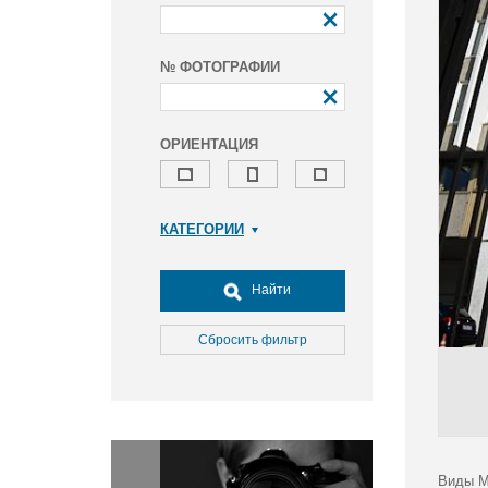
№ ФОТОГРАФИИ
ОРИЕНТАЦИЯ
КАТЕГОРИИ
Армия и ВПК
Досуг, туризм и отдых
Найти
Культура
Медицина
Сбросить фильтр
Наука
Образование
Общество
Окружающая среда
Политика
Виды М