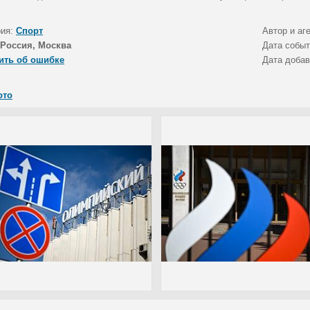
рия:
Спорт
Автор и аг
Россия, Москва
Дата собы
ить об ошибке
Дата доба
ото