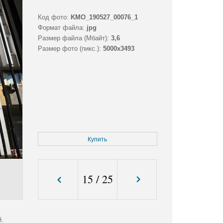
Код фото:
KMO_190527_00076_1
Формат файла:
jpg
Размер файла (Мбайт):
3,6
Размер фото (пикс.):
5000x3493
Купить
15
/
25
й.