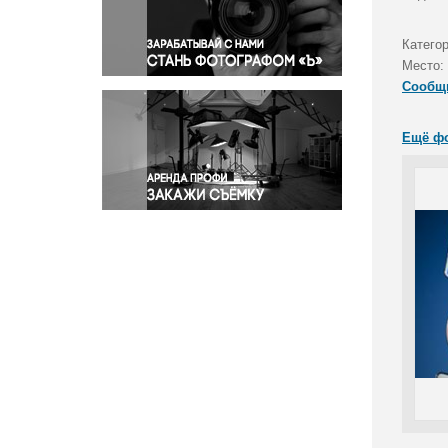
Правосудие
Происшествия и конфликты
Катего
Религия
Место:
Сообщ
Светская жизнь
Спорт
Ещё ф
Экология
Экономика и бизнес