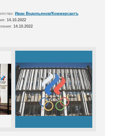
ентство:
Иван Водопьянов/Коммерсантъ
тия:
14.10.2022
вления:
14.10.2022