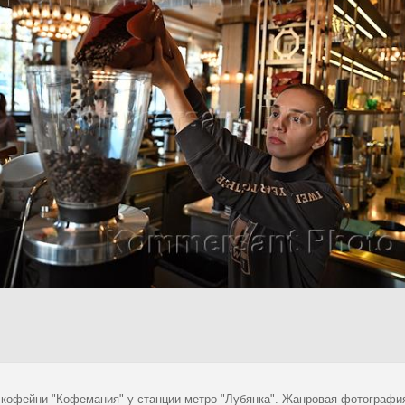
 кофейни "Кофемания" у станции метро "Лубянка". Жанровая фотография