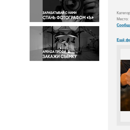
Правосудие
Происшествия и конфликты
Катего
Религия
Место:
Сообщ
Светская жизнь
Спорт
Ещё ф
Экология
Экономика и бизнес