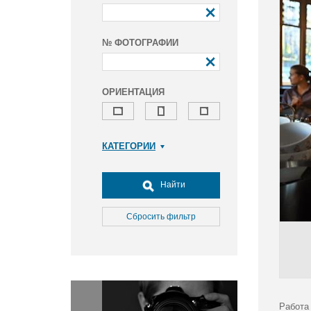
№ ФОТОГРАФИИ
ОРИЕНТАЦИЯ
КАТЕГОРИИ
Армия и ВПК
Досуг, туризм и отдых
Найти
Культура
Медицина
Сбросить фильтр
Наука
Образование
Общество
Окружающая среда
Политика
Работа