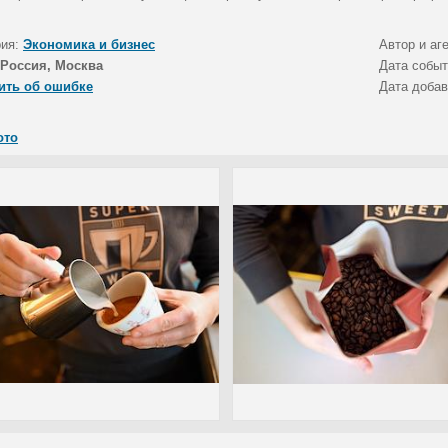
рия:
Экономика и бизнес
Автор и аг
Россия, Москва
Дата собы
ить об ошибке
Дата доба
ото