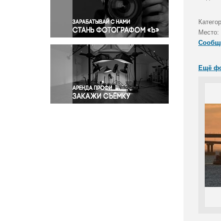
Правосудие
Происшествия и конфликты
Катего
Религия
Место:
Сообщ
Светская жизнь
Спорт
Ещё ф
Экология
Экономика и бизнес