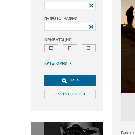
№ ФОТОГРАФИИ
ОРИЕНТАЦИЯ
КАТЕГОРИИ
Армия и ВПК
Досуг, туризм и отдых
Найти
Культура
Медицина
Сбросить фильтр
Наука
Образование
Общество
Окружающая среда
Политика
Виды К