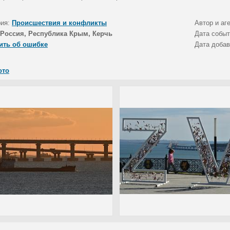
рия:
Происшествия и конфликты
Автор и аг
Россия, Республика Крым, Керчь
Дата собы
ить об ошибке
Дата доба
ото