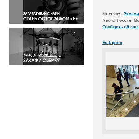
Правосудие
Происшествия и конфликты
Категория:
Эконом
Религия
Место:
Россия, М
Сообщить об оши
Светская жизнь
Спорт
Ещё фото
Экология
Экономика и бизнес