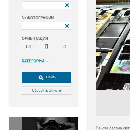
№ ФОТОГРАФИИ
ОРИЕНТАЦИЯ
КАТЕГОРИИ
Армия и ВПК
Досуг, туризм и отдых
Найти
Культура
Медицина
Сбросить фильтр
Наука
Образование
Общество
Окружающая среда
Политика
Работа салона свя