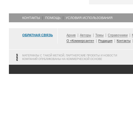
КОНТАКТЫ
ПОМОЩЬ
УСЛОВИЯ ИСПОЛЬЗОВАНИЯ
ОБРАТНАЯ СВЯЗЬ
Архив
Авторы
Темы
Справочники
О «Коммерсанте»
Редакция
Контакты
МАТЕРИАЛЫ С ТАКОЙ МЕТКОЙ, ПАРТНЕРСКИЕ ПРОЕКТЫ И НОВОСТИ
КОМПАНИЙ ОПУБЛИКОВАНЫ НА КОММЕРЧЕСКОЙ ОСНОВЕ