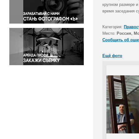
Правосудие
крупном размере и
время заседания с
Происшествия и конфликты
Религия
Категория:
Правос
Светская жизнь
Место:
Россия, М
Спорт
Сообщить об оши
Экология
Экономика и бизнес
Ещё фото