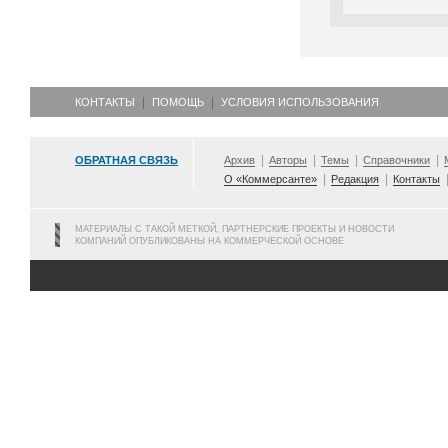
КОНТАКТЫ
ПОМОЩЬ
УСЛОВИЯ ИСПОЛЬЗОВАНИЯ
ОБРАТНАЯ СВЯЗЬ
Архив
Авторы
Темы
Справочники
О «Коммерсанте»
Редакция
Контакты
МАТЕРИАЛЫ С ТАКОЙ МЕТКОЙ, ПАРТНЕРСКИЕ ПРОЕКТЫ И НОВОСТИ
КОМПАНИЙ ОПУБЛИКОВАНЫ НА КОММЕРЧЕСКОЙ ОСНОВЕ