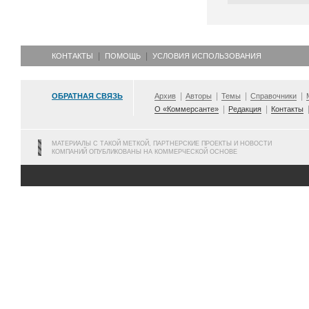
КОНТАКТЫ
ПОМОЩЬ
УСЛОВИЯ ИСПОЛЬЗОВАНИЯ
ОБРАТНАЯ СВЯЗЬ
Архив
Авторы
Темы
Справочники
О «Коммерсанте»
Редакция
Контакты
МАТЕРИАЛЫ С ТАКОЙ МЕТКОЙ, ПАРТНЕРСКИЕ ПРОЕКТЫ И НОВОСТИ
КОМПАНИЙ ОПУБЛИКОВАНЫ НА КОММЕРЧЕСКОЙ ОСНОВЕ