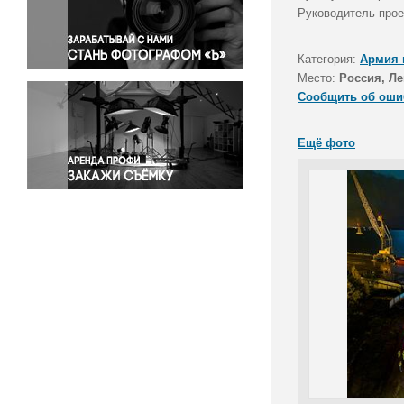
Правосудие
Руководитель прое
Происшествия и конфликты
Религия
Категория:
Армия 
Место:
Россия, Ле
Светская жизнь
Сообщить об оши
Спорт
Экология
Ещё фото
Экономика и бизнес