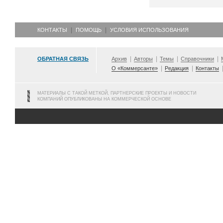
КОНТАКТЫ
ПОМОЩЬ
УСЛОВИЯ ИСПОЛЬЗОВАНИЯ
ОБРАТНАЯ СВЯЗЬ
Архив
Авторы
Темы
Справочники
О «Коммерсанте»
Редакция
Контакты
МАТЕРИАЛЫ С ТАКОЙ МЕТКОЙ, ПАРТНЕРСКИЕ ПРОЕКТЫ И НОВОСТИ
КОМПАНИЙ ОПУБЛИКОВАНЫ НА КОММЕРЧЕСКОЙ ОСНОВЕ