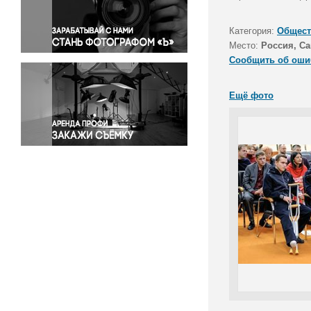
Правосудие
Происшествия и конфликты
Категория:
Общест
Религия
Место:
Россия, Са
Сообщить об оши
Светская жизнь
Спорт
Ещё фото
Экология
Экономика и бизнес