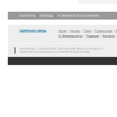
КОНТАКТЫ
ПОМОЩЬ
УСЛОВИЯ ИСПОЛЬЗОВАНИЯ
ОБРАТНАЯ СВЯЗЬ
Архив
Авторы
Темы
Справочники
О «Коммерсанте»
Редакция
Контакты
МАТЕРИАЛЫ С ТАКОЙ МЕТКОЙ, ПАРТНЕРСКИЕ ПРОЕКТЫ И НОВОСТИ
КОМПАНИЙ ОПУБЛИКОВАНЫ НА КОММЕРЧЕСКОЙ ОСНОВЕ