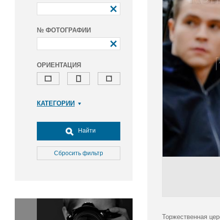
№ ФОТОГРАФИИ
ОРИЕНТАЦИЯ
КАТЕГОРИИ
Армия и ВПК
Досуг, туризм и отдых
Найти
Культура
Медицина
Сбросить фильтр
Наука
Образование
Общество
Окружающая среда
Политика
Торжественная цер